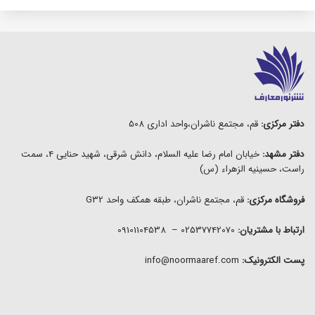
دفتر مرکزی:
قم، مجتمع ناشران،واحد اداری 508
دفتر مشهد:
خیابان امام رضا علیه السلام، دانش شرقی، شهید حنایی 4، سمت
راست، حسینیه الزهراء (س)
فروشگاه مرکزی:
قم، مجتمع ناشران، طبقه همکف واحد G32
ارتباط با مشتریان:
02537742070 – 09101104538
پست الکترونیک:
info@noormaaref.com