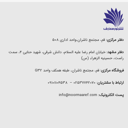
دفتر مرکزی:
قم، مجتمع ناشران،واحد اداری 508
دفتر مشهد:
خیابان امام رضا علیه السلام، دانش شرقی، شهید حنایی 4، سمت
راست، حسینیه الزهراء (س)
فروشگاه مرکزی:
قم، مجتمع ناشران، طبقه همکف واحد G32
ارتباط با مشتریان:
02537742070 – 09101104538
پست الکترونیک:
info@noormaaref.com