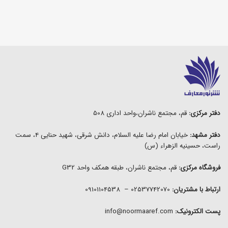
دفتر مرکزی:
قم، مجتمع ناشران،واحد اداری 508
دفتر مشهد:
خیابان امام رضا علیه السلام، دانش شرقی، شهید حنایی 4، سمت
راست، حسینیه الزهراء (س)
فروشگاه مرکزی:
قم، مجتمع ناشران، طبقه همکف واحد G32
ارتباط با مشتریان:
02537742070 – 09101104538
پست الکترونیک:
info@noormaaref.com