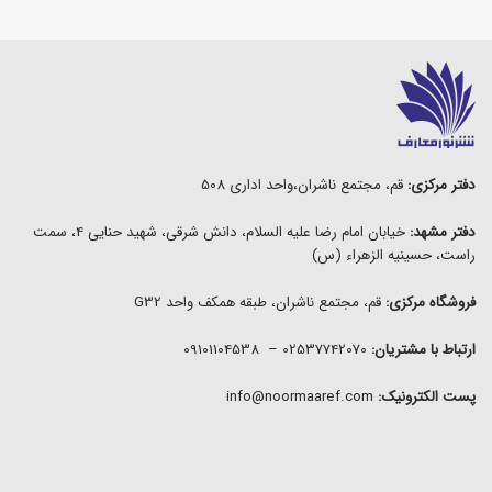
دفتر مرکزی:
قم، مجتمع ناشران،واحد اداری 508
دفتر مشهد:
خیابان امام رضا علیه السلام، دانش شرقی، شهید حنایی 4، سمت
راست، حسینیه الزهراء (س)
فروشگاه مرکزی:
قم، مجتمع ناشران، طبقه همکف واحد G32
ارتباط با مشتریان:
02537742070 – 09101104538
پست الکترونیک:
info@noormaaref.com